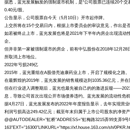
据悉，蓝光发展触发的强制退市机制，是“公司股票已连续20个交
0.40元/股。
公告显示，公司股票自今天（5月10日）开市起停牌。
上交所将在15个交易日内，根据上市委员会的审议意见，作出是
如若被终止上市，蓝光发展也将是2021年下半年内房企出现流动
企。
但并非第一家被强制退市的房企，前有中弘股份在2018年12月2
所取消上市地位。
2022年亏损249亿
2015年，蓝光重组在A股借壳迪康药业上市，开启了规模化之路。
在最辉煌的2019年，蓝光发展的销售规模达到1035.36亿元，
但在行业进入调整期后，蓝光也最先被自己的的激进反噬——2021年
息，导致公司首次出现公开市场债券违约。蓝光发展的流动性危
据4月27日，蓝光发展发布的2022年年度报告显示，去年实现营业收
利润亏损高达249.42亿元；截至年末归属于上市公司股东的净资产为
@@AUTODEALER="虹桥"ADDRESS="虹梅路3215弄99支弄9号地下
163"EXT="16300"LINKURL="https://xf.house.163.com/sh/0PK