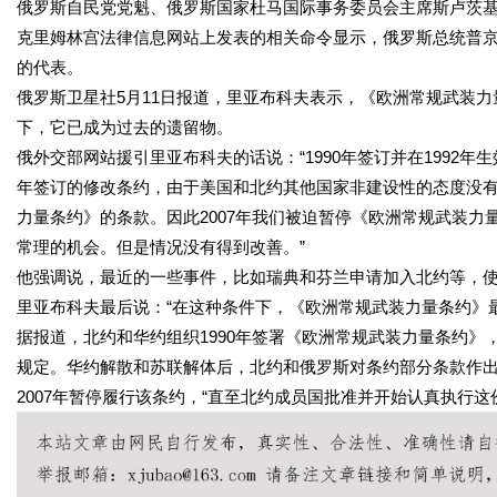
俄罗斯自民党党魁、俄罗斯国家杜马国际事务委员会主席斯卢茨基
克里姆林宫法律信息网站上发表的相关命令显示，俄罗斯总统普
的代表。
俄罗斯卫星社5月11日报道，里亚布科夫表示，《欧洲常规武装
下，它已成为过去的遗留物。
俄外交部网站援引里亚布科夫的话说：“1990年签订并在1992年
年签订的修改条约，由于美国和北约其他国家非建设性的态度没
力量条约》的条款。因此2007年我们被迫暂停《欧洲常规武装
常理的机会。但是情况没有得到改善。”
他强调说，最近的一些事件，比如瑞典和芬兰申请加入北约等，
里亚布科夫最后说：“在这种条件下，《欧洲常规武装力量条约》
据报道，北约和华约组织1990年签署《欧洲常规武装力量条约
规定。华约解散和苏联解体后，北约和俄罗斯对条约部分条款作
2007年暂停履行该条约，“直至北约成员国批准并开始认真执行这