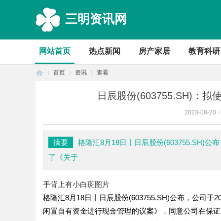
三明资讯网
网站首页
热点新闻
房产家居
教育科研
首页
资讯
查看
日辰股份(603755.SH)
2023-08-20
/
首
›
›
›
摘要
格隆汇8月18日丨日辰股份(603755.SH
了《关于
手背上有小白斑图片
格隆汇8月18日丨日辰股份(603755.SH)公布，公
闲置自有资金进行现金管理的议案》，同意公司在保证正
页