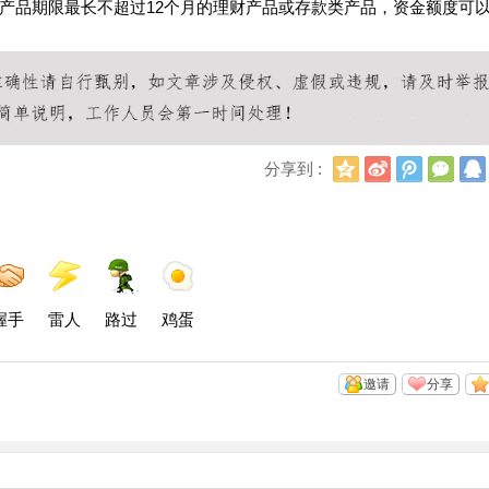
产品期限最长不超过12个月的理财产品或存款类产品，资金额度可
Q
新
腾
微
分享到 :
Q
浪
讯
信
空
微
微
间
博
博
握手
雷人
路过
鸡蛋
邀请
分享