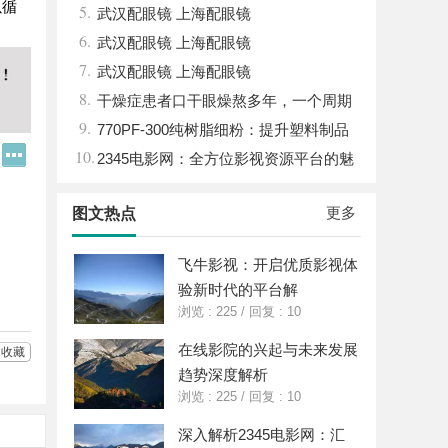
以循
5.
力量
武汉配眼镜 上海配眼镜
6.
武汉配眼镜 上海配眼镜
7.
武汉配眼镜 上海配眼镜
8.
干燥症患者口干眼燥熬多年，一个周期
9.
缓过来？老中医：一张辨证方对症，身体找
770PF-300纯树脂细粉：提升塑料制品
Q
更
10.
回津液
性能的新选择
2345电影网：全方位影视资源平台的魅
Q
多
好
分
力解析
友
享
更多
图文热点
飞牛影视：开启优质影视体
验新时代的平台解
浏览 : 225
/
回复 : 10
在线影院的兴起与未来发展
收藏
趋势深度解析
浏览 : 225
/
回复 : 10
深入解析2345电影网：汇