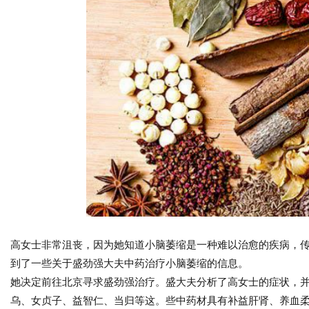
高女士非常沮丧，因为她知道小脑萎缩是一种难以治愈的疾病，
到了一些关于盛劲强大夫中药治疗小脑萎缩的信息。
她决定前往北京寻求盛劲强治疗。盛大夫分析了高女士的症状，
乌、女贞子、益智仁、当归等这。些中药材具有补益肝肾、养血