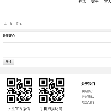
鲜花
握手
雷
上一篇：暂无
最新评论
评论
关于我们
网站简介
投诉删帖
联系我们
关注官方微信
手机扫描访问