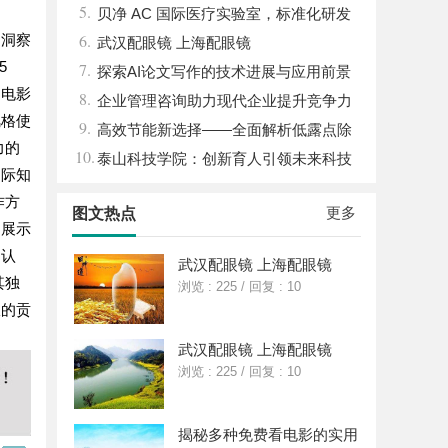
5.
的革命性材料
贝净 AC 国际医疗实验室，标准化研发
6.
场洞察
体系全解析
武汉配眼镜 上海配眼镜
5
7.
探索AI论文写作的技术进展与应用前景
的电影
8.
企业管理咨询助力现代企业提升竞争力
风格使
9.
的实践与策略
高效节能新选择——全面解析低露点除
力的
10.
湿机的应用与优势
泰山科技学院：创新育人引领未来科技
国际知
发展新高地
作方
更多
图文热点
，展示
泛认
武汉配眼镜 上海配眼镜
其独
浏览 : 225
/
回复 : 10
极的贡
武汉配眼镜 上海配眼镜
浏览 : 225
/
回复 : 10
揭秘多种免费看电影的实用