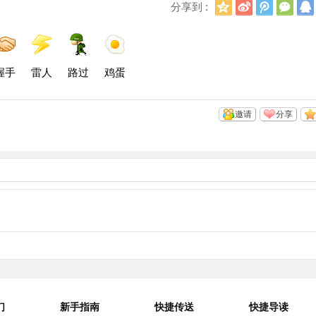
Q
新
腾
微
分享到 :
Q
浪
讯
信
空
微
微
间
博
博
握手
雷人
路过
鸡蛋
邀请
分享
们
新手指南
快捷传送
快捷导读