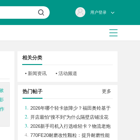
用户登录
相关分类
• 新闻资讯
• 活动频道
敏
更多
热门帖子
影
1.
2026年哪个轻卡故障少？福田奥铃基于
作
2.
百万公里验证的可靠之选
开店最怕“搜不到”为什么隔壁店铺没花
3.
钱，ai却天天给他免费派单？
2026新手司机入行选啥轻卡？物流老炮
4.
儿的深度选车经与标杆车型解析
770FE20耐磨改性颗粒：提升耐磨性能