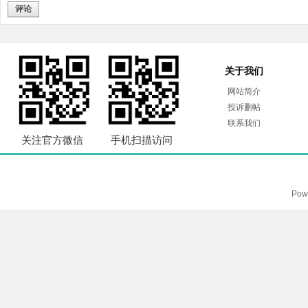
评论
关于我们
网站简介
投诉删帖
联系我们
关注官方微信
手机扫描访问
Pow