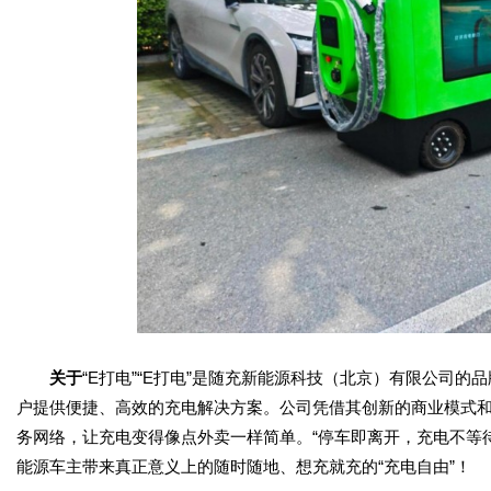
关于
“E打电”“E打电”是随充新能源科技（北京）有限公司
户提供便捷、高效的充电解决方案。公司凭借其创新的商业模式
务网络，让充电变得像点外卖一样简单。“停车即离开，充电不等待
能源车主带来真正意义上的随时随地、想充就充的“充电自由”！