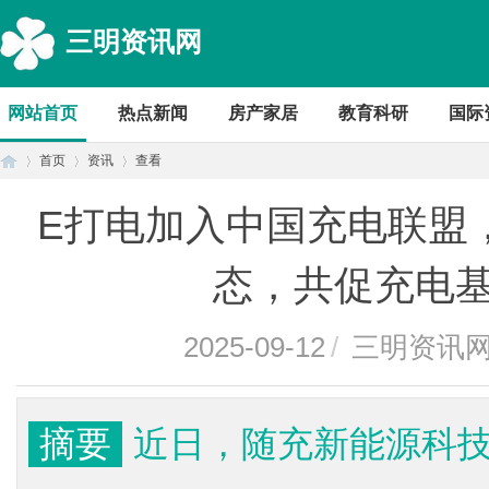
三明资讯网
网站首页
热点新闻
房产家居
教育科研
国际
首页
资讯
查看
E打电加入中国充电联盟
首
›
›
›
态，共促充电
2025-09-12
/
三明资讯
摘要
近日，随充新能源科
页