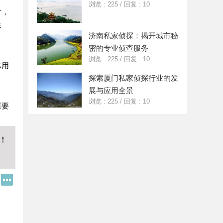
浏览 : 225
/
回复 : 10
片，
来
济南私家侦探：揭开城市秘
密的专业侦查服务
浏览 : 225
/
回复 : 10
体用
探索厦门私家侦探行业的发
展与应用全景
浏览 : 225
/
回复 : 10
重要
Q
更
Q
多
好
分
友
享