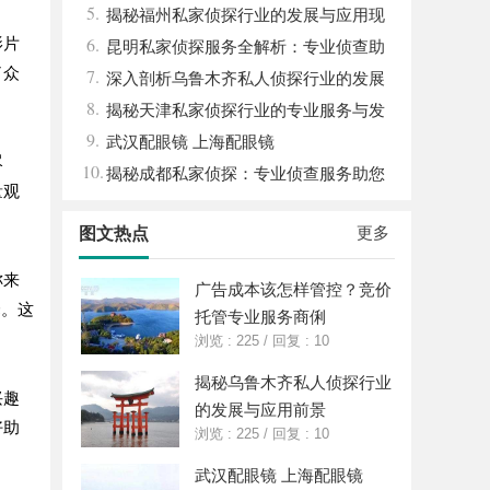
5.
揭秘福州私家侦探行业的发展与应用现
6.
影片
状
昆明私家侦探服务全解析：专业侦查助
了众
7.
您解决疑难问题
深入剖析乌鲁木齐私人侦探行业的发展
8.
与应用现状
揭秘天津私家侦探行业的专业服务与发
9.
展趋势
武汉配眼镜 上海配眼镜
尽
10.
揭秘成都私家侦探：专业侦查服务助您
量观
解心中疑惑
更多
图文热点
称来
广告成本该怎样管控？竞价
择。这
托管专业服务商俐
浏览 : 225
/
回复 : 10
揭秘乌鲁木齐私人侦探行业
兴趣
的发展与应用前景
好助
浏览 : 225
/
回复 : 10
武汉配眼镜 上海配眼镜