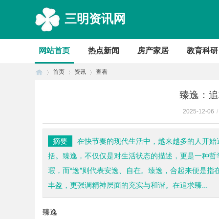
三明资讯网
网站首页
热点新闻
房产家居
教育科研
首页
资讯
查看
臻逸：追
2025-12-06
/
首
›
›
›
摘要
在快节奏的现代生活中，越来越多的人开始
括。臻逸，不仅仅是对生活状态的描述，更是一种哲
瑕，而“逸”则代表安逸、自在。臻逸，合起来便是
丰盈，更强调精神层面的充实与和谐。在追求臻...
臻逸
页