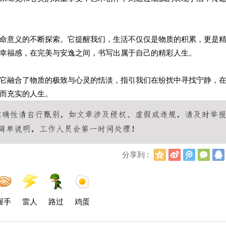
命意义的不断探索。它提醒我们，生活不仅仅是物质的积累，更是
幸福感，在完美与安逸之间，书写出属于自己的精彩人生。
它融合了物质的极致与心灵的恬淡，指引我们在纷扰中寻找宁静，
而充实的人生。
Q
新
腾
微
分享到 :
Q
浪
讯
信
空
微
微
间
博
博
握手
雷人
路过
鸡蛋