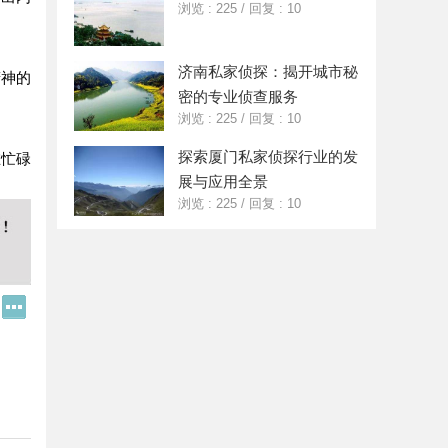
浏览 : 225
/
回复 : 10
济南私家侦探：揭开城市秘
精神的
密的专业侦查服务
浏览 : 225
/
回复 : 10
探索厦门私家侦探行业的发
在忙碌
展与应用全景
浏览 : 225
/
回复 : 10
Q
更
Q
多
好
分
友
享