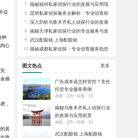
5.
揭秘福州私家侦探行业的发展与应用现
6.
不仅
状
昆明私家侦探服务全解析：专业侦查助
7.
您解决疑难问题
深入剖析乌鲁木齐私人侦探行业的发展
8.
与应用现状
揭秘天津私家侦探行业的专业服务与发
这种
9.
展趋势
武汉配眼镜 上海配眼镜
视内心
10.
揭秘成都私家侦探：专业侦查服务助您
解心中疑惑
更多
图文热点
的完
之余感
广告成本该怎样管控？竞价
托管专业服务商俐
浏览 : 225
/
回复 : 10
焦虑，
揭秘乌鲁木齐私人侦探行业
的发展与应用前景
浏览 : 225
/
回复 : 10
人的居
武汉配眼镜 上海配眼镜
递出内