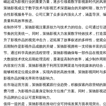
崛起成为影视行业的重要力量，逐步引领着数字影视新时代的风
策驰影视成立于数字技术与影视艺术深度融合的关键时期，致力
合性影视服务平台。公司汇聚了众多业内顶尖人才，涵盖导演、
质量和高效率推进。
在制作环节，策驰影视注重原创力与技术力的结合。公司通过引
节奏的完美统一。同时，策驰影视大力发展数字特效技术，打造震撼
升了影视作品的视觉冲击力，还拓展了故事叙述的多样性，使观
后期制作是影视作品成败的关键，策驰影视拥有一支经验丰富的
节。通过科学高效的流程管理，策驰影视确保每一部作品在视觉
大数据技术优化后期处理流程，显著提高制作效率，减少制作周
内容发行方面，策驰影视善于利用互联网渠道与传统媒体的结合
能够精准定位观众群体，实现内容的高效传播。策驰影视同时与
影视作品的曝光率和市场影响力。
在市场运营方面，策驰影视紧跟行业趋势，积极探索内容营销的
费习惯，为影视作品量身定制全方位推广方案。同时，策驰影视
升品牌的公众认可度和影响力。
值得一提的是，策驰影视在推动行业可持续发展方面表现突出。