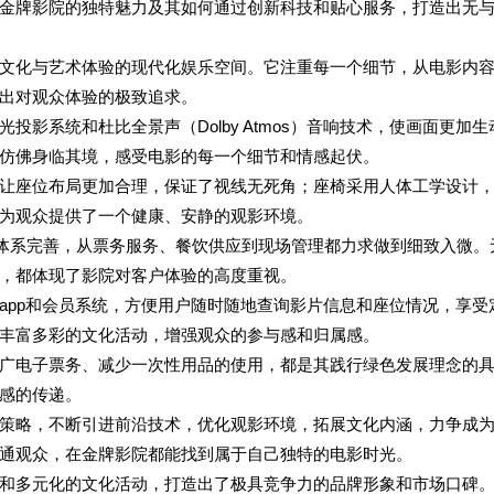
金牌影院的独特魅力及其如何通过创新科技和贴心服务，打造出无
文化与艺术体验的现代化娱乐空间。它注重每一个细节，从电影内
出对观众体验的极致追求。
影系统和杜比全景声（Dolby Atmos）音响技术，使画面更加生
仿佛身临其境，感受电影的每一个细节和情感起伏。
让座位布局更加合理，保证了视线无死角；座椅采用人体工学设计
为观众提供了一个健康、安静的观影环境。
训体系完善，从票务服务、餐饮供应到现场管理都力求做到细致入微。
，都体现了影院对客户体验的高度重视。
app和会员系统，方便用户随时随地查询影片信息和座位情况，享受
丰富多彩的文化活动，增强观众的参与感和归属感。
广电子票务、减少一次性用品的使用，都是其践行绿色发展理念的
感的传递。
策略，不断引进前沿技术，优化观影环境，拓展文化内涵，力争成
通观众，在金牌影院都能找到属于自己独特的电影时光。
和多元化的文化活动，打造出了极具竞争力的品牌形象和市场口碑