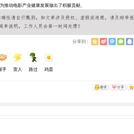
为推动电影产业健康发展做出了积极贡献。
Q
新
腾
微
分享到 :
Q
浪
讯
信
空
微
微
间
博
博
握手
雷人
路过
鸡蛋
邀请
分享