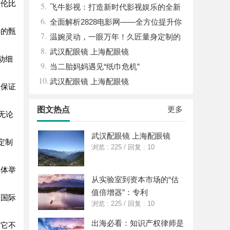
与伦比
5.
影视娱乐平台
飞牛影视：打造新时代影视娱乐的全新
6.
体验平台
全面解析2828电影网——全方位提升你
容的甄
7.
的观影体验平台
温婉灵动，一眼万年！久匠量身定制的
8.
眉眼唇，才是你整张脸的点睛之笔！淡颜系
武汉配眼镜 上海配眼镜
动细
9.
女生的气质加分项
当二胎妈妈遇见“纸巾危机”
10.
武汉配眼镜 上海配眼镜
，保证
更多
图文热点
无论
武汉配眼镜 上海配眼镜
定制
浏览 : 225
/
回复 : 10
具体举
从实验室到资本市场的“估
值倍增器”：专利
为国际
浏览 : 225
/
回复 : 10
出海必看：知识产权律师是
。它不