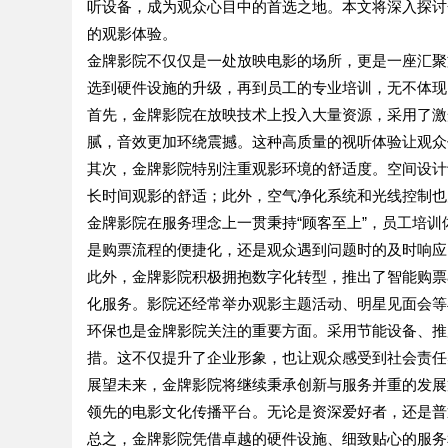
听设备，成为观众心目中的首选之地。本文将深入探讨
的观影体验。
金牌影院不仅仅是一处放映电影的场所，更是一座汇聚
选到硬件设施的升级，再到员工的专业培训，无不体现
首先，金牌影院在放映技术上投入大量资源，采用了激光投
腻，音效更加环绕震撼。这种高质量的视听体验让观众
其次，金牌影院特别注重观影环境的舒适度。空间设计
长时间观影的舒适；此外，空气净化系统和光线控制也
金牌影院在服务理念上一贯秉持“顾客至上”，员工培
是购票流程的便捷化，还是观众遇到问题时的及时响应
此外，金牌影院积极拥抱数字化转型，推出了智能购票
化服务。影院还经常举办观影主题活动、明星见面会等
环保也是金牌影院关注的重要方面。采用节能设备、推
措。这不仅提升了企业形象，也让观众感受到社会责任
展望未来，金牌影院将继续秉承创新与服务并重的发展
领先的电影文化传播平台。无论是资深爱好者，还是普
总之，金牌影院凭借卓越的硬件设施、细致贴心的服务