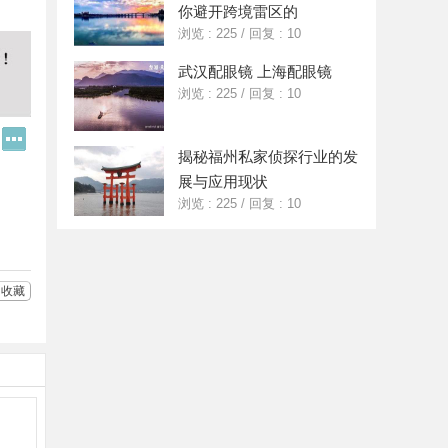
你避开跨境雷区的
浏览 : 225
/
回复 : 10
武汉配眼镜 上海配眼镜
浏览 : 225
/
回复 : 10
Q
更
Q
多
揭秘福州私家侦探行业的发
好
分
展与应用现状
友
享
浏览 : 225
/
回复 : 10
收藏