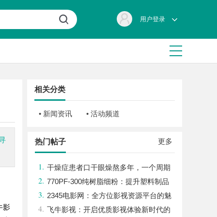
用户登录
相关分类
• 新闻资讯
• 活动频道
寻
更多
热门帖子
1.
干燥症患者口干眼燥熬多年，一个周期
2.
缓过来？老中医：一张辨证方对症，身体找
770PF-300纯树脂细粉：提升塑料制品
3.
回津液
性能的新选择
2345电影网：全方位影视资源平台的魅
牛影
4.
力解析
飞牛影视：开启优质影视体验新时代的