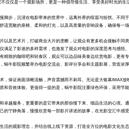
院不仅仅是一个观影场所，更是一种倡导慢生活、享受美好时光的生
慢脚步，沉浸在电影带来的世界中，远离外界的喧嚣与纷扰。不同
舒适宽敞的座椅、柔和的灯光，以及高质量的音响设备，确保每一
片以及艺术片，打破商业大片的垄断，让观众有更多机会接触不同
仅满足了影迷的多样需求，也激发了观众对电影的深度思考与感悟
有精致的咖啡吧和轻食区，观众可以边品味美食边欣赏电影，更有
，蜗牛影院频繁举办电影交流会、影评分享会和主题影展，营造浓
术，保证画面清晰流畅，声音震撼而不刺耳。无论是大银幕IMAX放
质和音效体验。更值得一提的是，蜗牛影院注重绿色环保，采用节
和卓越服务，更重要的是它带来的那份慢下来、细品生活的心境。
己的宁静角落，慢慢欣赏每一部影片讲述的故事，在光影交汇中感
生活的观影理念，并结合线上线下资源，打造全方位的电影文化生