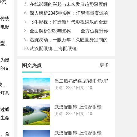
活态
5.
平台解析
在线影院的兴起与未来发展趋势深度解
6.
析
深入解析2345电影网：汇聚海量资源的
于传统
7.
影视娱乐平台
飞牛影视：打造新时代影视娱乐的全新
场电影
8.
体验平台
全面解析2828电影网——全方位提升你
9.
的观影体验平台
温婉灵动，一眼万年！久匠量身定制的
类型、
10.
眉眼唇，才是你整张脸的点睛之笔！淡颜系
武汉配眼镜 上海配眼镜
。
女生的气质加分项
专为慢
更多
图文热点
厚的文
当二胎妈妈遇见“纸巾危机”
映，
浏览 : 225
/
回复 : 10
能灯具
武汉配眼镜 上海配眼镜
通过蜗
浏览 : 225
/
回复 : 10
受生命
武汉配眼镜 上海配眼镜
态。希