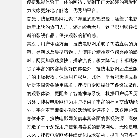
便捷观影体验于一体的网站，受到了广大影迷的喜爱和
力大家更好地了解这一优秀的平台。
首先，搜搜电影网汇聚了海量的影视资源，涵盖了电影
最新上映的热门大片，还是经典老片，这里都能够轻松
新的影视作品，保持观影的新鲜感。
其次，用户体验方面，搜搜电影网采取了简洁直观的页
演、导演以及类型筛选，方便用户精准定位感兴趣的影
时，网页加载速度快，播放流畅，极大降低了卡顿现象
除了丰富的内容与良好的体验外，搜搜电影网还注重版
片的正版授权，保障用户权益。此外，平台积极响应相
针对不同设备使用需求，搜搜电影网提供了多终端适配
的观影体验。更配备了智能推荐系统，根据用户观看历
另外，搜搜电影网也为用户提供了丰富的社区交流功能
外，平台不定期举办观影活动和影评征文，活跃用户氛
总体来看，搜搜电影网凭借丰富全面的影视资源、高效
打造了一个深受用户信赖与喜爱的影视网站。无论是电
未来，搜搜电影网将持续优化技术架构，提升内容多样