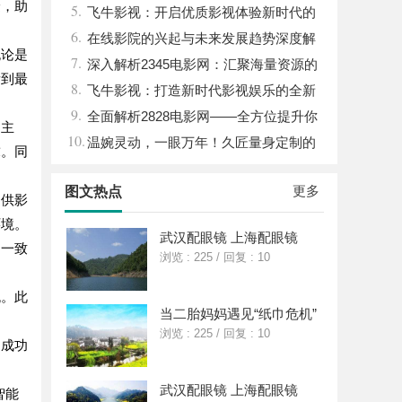
验，助
5.
力解析
飞牛影视：开启优质影视体验新时代的
6.
平台解析
在线影院的兴起与未来发展趋势深度解
无论是
7.
析
深入解析2345电影网：汇聚海量资源的
看到最
8.
影视娱乐平台
飞牛影视：打造新时代影视娱乐的全新
9.
体验平台
全面解析2828电影网——全方位提升你
、主
10.
的观影体验平台
温婉灵动，一眼万年！久匠量身定制的
求。同
眉眼唇，才是你整张脸的点睛之笔！淡颜系
更多
图文热点
女生的气质加分项
提供影
环境。
武汉配眼镜 上海配眼镜
畅一致
浏览 : 225
/
回复 : 10
流。此
当二胎妈妈遇见“纸巾危机”
浏览 : 225
/
回复 : 10
，成功
武汉配眼镜 上海配眼镜
智能