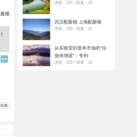
浏览 : 225
/
回复 : 10
里发现
武汉配眼镜 上海配眼镜
浏览 : 225
/
回复 : 10
从实验室到资本市场的“估
值倍增器”：专利
Q
更
浏览 : 225
/
回复 : 10
Q
多
好
分
友
享
收藏