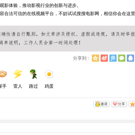
观影体验，推动影视行业的创新与进步。
容合法可信的在线视频平台，不妨试试搜搜电影网，相信你会在这
Q
新
腾
微
分享到 :
Q
浪
讯
信
空
微
微
间
博
博
握手
雷人
路过
鸡蛋
邀请
分享