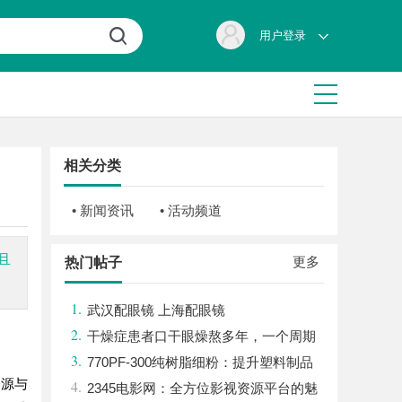
用户登录
相关分类
• 新闻资讯
• 活动频道
且
更多
热门帖子
1.
武汉配眼镜 上海配眼镜
2.
干燥症患者口干眼燥熬多年，一个周期
3.
缓过来？老中医：一张辨证方对症，身体找
770PF-300纯树脂细粉：提升塑料制品
资源与
4.
回津液
性能的新选择
2345电影网：全方位影视资源平台的魅