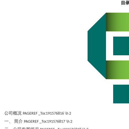
目
公司概况
PAGEREF _Toc191576816 \h
2
一、 简介
PAGEREF _Toc191576817 \h
2