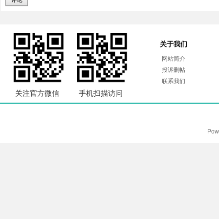
评论
关于我们
网站简介
投诉删帖
联系我们
关注官方微信
手机扫描访问
Pow