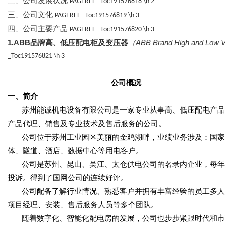
二、公司发展状况
PAGEREF _Toc191576818 \h
2
三、公司文化
PAGEREF _Toc191576819 \h
3
四、公司主要产品
PAGEREF _Toc191576820 \h
3
1.ABB
品牌高、低压配电柜及变压器
（
ABB Brand High and Low Vo
_Toc191576821 \h
3
公司概况
一、
简介
苏州能诚机电设备有限公司是一家专业从事高、低压配电产品
产品代理、销售及专业技术及售后服务的公司。
公司位于苏州工业园区美丽的金鸡湖畔，业绩业务涉及：国家
体、隧道、酒店、数据中心等用电客户。
公司是苏州、昆山、吴江、太仓供电公司的名录内企业，每年
投诉。得到了国网公司的连续好评。
公司配备了解行业情况、熟悉客户并拥有丰富经验的员工多人
项目经理、安装、售后服务人员等多个团队。
随着数字化、智能化配电房的发展，公司也步步紧跟时代和市