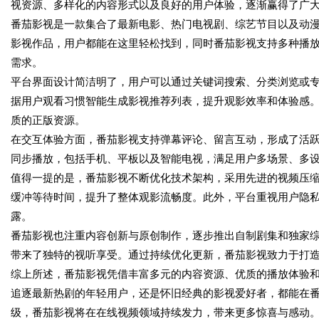
视资源、多样化的内容形式以及良好的用户体验，逐渐赢得了广
番茄影视是一款集合了最新电影、热门电视剧、综艺节目以及动
影视作品，用户都能在这里轻松找到，同时番茄影视支持多种播
需求。
平台界面设计简洁明了，用户可以通过关键词搜索、分类浏览或
据用户观看习惯智能生成影视推荐列表，提升观影效率和体验感
质的正版资源。
在交互体验方面，番茄影视支持弹幕评论、留言互动，形成了活
同步播放，包括手机、平板以及智能电视，满足用户多场景、多
值得一提的是，番茄影视不断优化技术架构，采用先进的视频压
缓冲等待时间，提升了整体观影流畅度。此外，平台重视用户隐
露。
番茄影视也注重内容创新与原创制作，逐步推出自制剧集和独家
带来了独特的视听享受。通过持续优化更新，番茄影视致力于打
综上所述，番茄影视凭借丰富多元的内容资源、优质的播放体验
追逐最新热剧的年轻用户，还是怀旧经典的影视爱好者，都能在
级，番茄影视将在在线视频领域持续发力，带来更多惊喜与感动