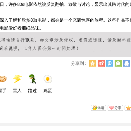
日，许多80s电影依然被反复翻拍、致敬与讨论，显示出其跨时代的
深入了解和欣赏80s电影，都会是一个充满惊喜的旅程。这些作品不
电影爱好者细细品味。
Q
新
腾
微
分享到 :
Q
浪
讯
信
空
微
微
间
博
博
握手
雷人
路过
鸡蛋
邀请
分享