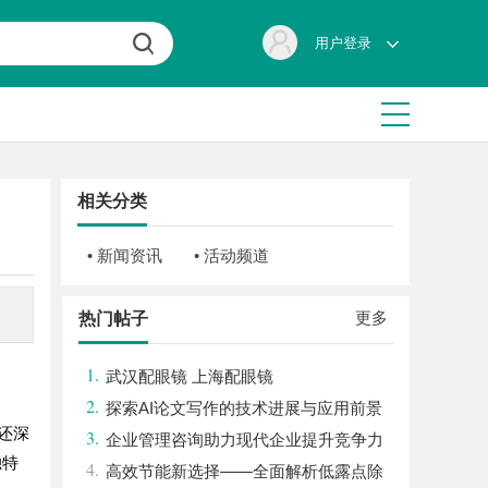
用户登录
相关分类
• 新闻资讯
• 活动频道
。
更多
热门帖子
1.
武汉配眼镜 上海配眼镜
2.
探索AI论文写作的技术进展与应用前景
还深
3.
企业管理咨询助力现代企业提升竞争力
独特
4.
的实践与策略
高效节能新选择——全面解析低露点除