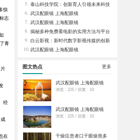
5.
湿机的应用与优势
泰山科技学院：创新育人引领未来科技
多惊
6.
发展新高地
武汉配眼镜 上海配眼镜
，标志
7.
武汉配眼镜 上海配眼镜
8.
揭秘多种免费看电影的实用方法与平台
如
9.
推荐
白云影视：新时代数字影视传媒的创新
现了青
10.
力量
武汉配眼镜 上海配眼镜
更多
图文热点
大片
。
武汉配眼镜 上海配眼镜
发
浏览 : 225
/
回复 : 10
、经
武汉配眼镜 上海配眼镜
浏览 : 225
/
回复 : 10
合成
干燥症患者口干眼燥熬多
也在