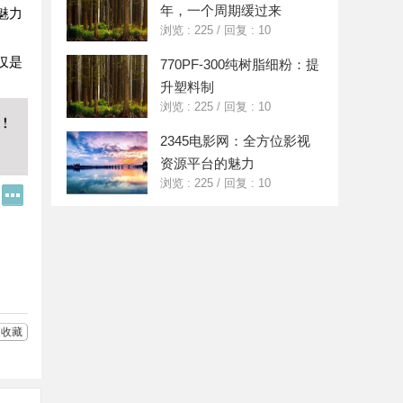
年，一个周期缓过来
魅力
浏览 : 225
/
回复 : 10
仅是
770PF-300纯树脂细粉：提
升塑料制
浏览 : 225
/
回复 : 10
2345电影网：全方位影视
资源平台的魅力
浏览 : 225
/
回复 : 10
Q
更
Q
多
好
分
友
享
收藏