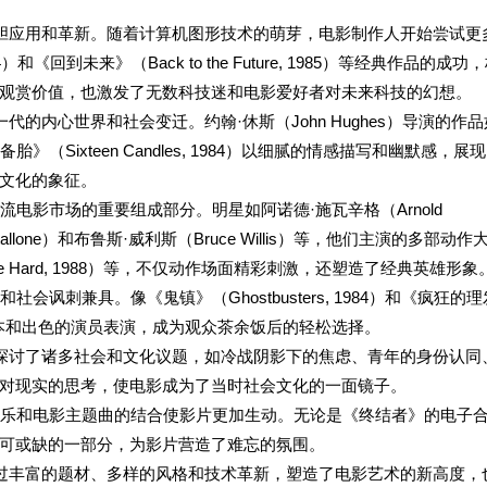
大胆应用和革新。随着计算机图形技术的萌芽，电影制作人开始尝试更
4）和《回到未来》（Back to the Future, 1985）等经典作品的成功
观赏价值，也激发了无数科技迷和电影爱好者对未来科技的幻想。
的内心世界和社会变迁。约翰·休斯（John Hughes）导演的作品
《六个备胎》（Sixteen Candles, 1984）以细腻的情感描写和幽默感，展
文化的象征。
电影市场的重要组成部分。明星如阿诺德·施瓦辛格（Arnold
r Stallone）和布鲁斯·威利斯（Bruce Willis）等，他们主演的多部动作
ie Hard, 1988）等，不仅动作场面精彩刺激，还塑造了经典英雄形象
讽刺兼具。像《鬼镇》（Ghostbusters, 1984）和《疯狂的理
创的故事剧本和出色的演员表演，成为观众茶余饭后的轻松选择。
常探讨了诸多社会和文化议题，如冷战阴影下的焦虑、青年的身份认同
对现实的思考，使电影成为了当时社会文化的一面镜子。
音乐和电影主题曲的结合使影片更加生动。无论是《终结者》的电子
可或缺的一部分，为影片营造了难忘的氛围。
通过丰富的题材、多样的风格和技术革新，塑造了电影艺术的新高度，