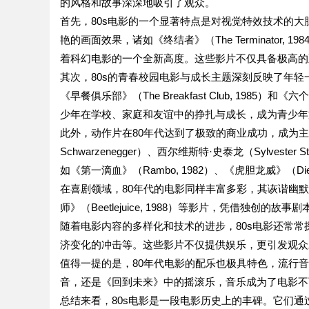
的风格和故事深深地吸引了观众。
首先，80s电影的一个显著特点是对视觉特效技术的
艳的画面效果，诸如《终结者》（The Terminator, 198
着科幻电影的一个全新高度。这些影片不仅具备极高的
其次，80s的青春校园电影与成长主题深刻反映了年轻一代
《早餐俱乐部》（The Breakfast Club, 1985）和
少年在学校、家庭和友谊中的挣扎与成长，成为青少年
此外，动作片在80年代达到了极致的商业成功，成为主流
Schwarzenegger）、西尔维斯特·史泰龙（Sylveste
如《第一滴血》（Rambo, 1982）、《虎胆龙威》（D
在喜剧领域，80年代的电影同样丰富多彩，其诙谐幽默和社会
师》（Beetlejuice, 1988）等影片，凭借独
随着电影内容的多样化和技术的进步，80s电影还常
济变化的冲击等。这些影片不仅提供娱乐，更引发观众
值得一提的是，80年代电影的配乐也极具特色，流行
音，还是《回到未来》中的摇滚乐，音乐成为了电影不
总结来看，80s电影是一段电影历史上的丰碑。它们