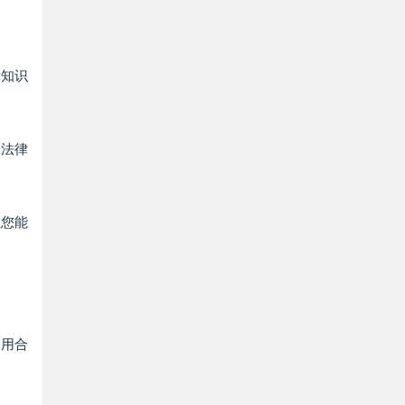
律知识
的法律
让您能
利用合