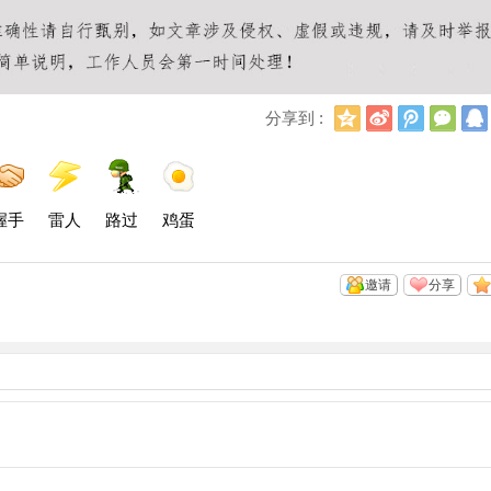
Q
新
腾
微
分享到 :
Q
浪
讯
信
空
微
微
间
博
博
握手
雷人
路过
鸡蛋
邀请
分享