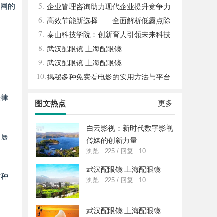
5.
官网的
企业管理咨询助力现代企业提升竞争力
6.
的实践与策略
高效节能新选择——全面解析低露点除
7.
湿机的应用与优势
泰山科技学院：创新育人引领未来科技
8.
发展新高地
武汉配眼镜 上海配眼镜
9.
武汉配眼镜 上海配眼镜
10.
揭秘多种免费看电影的实用方法与平台
推荐
法律
更多
图文热点
白云影视：新时代数字影视
息展
传媒的创新力量
浏览 : 225
/
回复 : 10
武汉配眼镜 上海配眼镜
这种
浏览 : 225
/
回复 : 10
武汉配眼镜 上海配眼镜
。