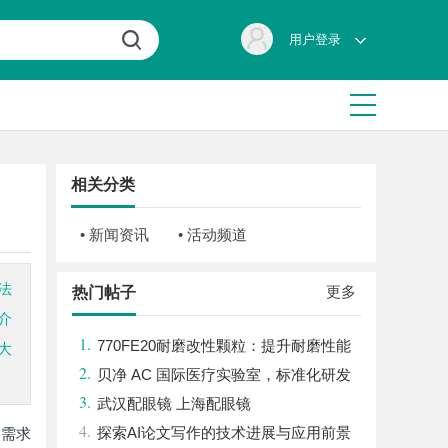
用户登录
相关分类
• 新闻资讯
• 活动频道
法
更多
热门帖子
介
1.
770FE20耐磨改性颗粒：提升耐磨性能
大
2.
的革命性材料
贝净 AC 国际医疗实验室，标准化研发
3.
体系全解析
武汉配眼镜 上海配眼镜
4.
探索AI论文写作的技术进展与应用前景
的需求