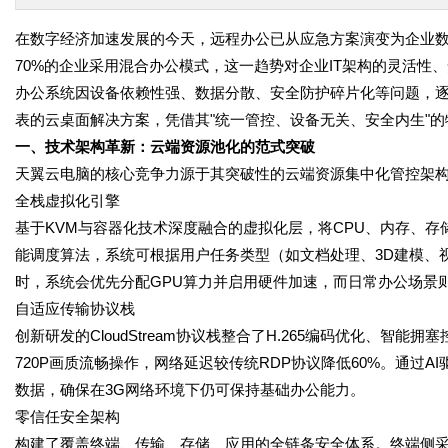
在数字经济加速发展的今天，远程办公已从应急方案演变为企业数字
70%的企业采用混合办公模式，这一趋势对企业IT架构的灵活性
办公系统因设备依赖性强、数据分散、安全防护碎片化等问题，
表的云桌面解决方案，凭借其"统一管控、设备无关、安全内生"
一、技术架构革新：云端资源池化的范式突破
天翼云电脑的核心竞争力源于其突破性的云端资源集中化管控架
全栈虚拟化引擎
基于KVM与容器化技术深度融合的虚拟化层，将CPU、内存、
能调度算法，系统可根据用户任务类型（如文档处理、3D建模、
时，系统会优先分配GPU算力并启用硬件加速，而日常办公场景则
自适应传输协议栈
创新研发的CloudStream协议栈整合了H.265编码优化、智能
720P画质流畅操作，网络延迟较传统RDP协议降低60%。通过
数据，确保在3G网络环境下仍可保持基础办公能力。
零信任安全架构
构建了覆盖终端、传输、存储、应用的全链条安全体系。终端侧采