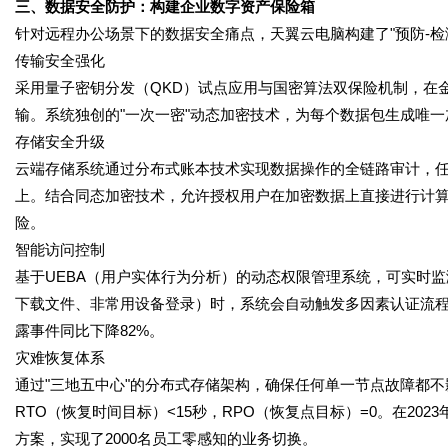
三、数据安全防护：构建企业数字资产保险箱
针对远程办公场景下的数据安全痛点，天翼云电脑构建了"预防-检
传输安全强化
采用量子密钥分发（QKD）试点应用与国密算法双保险机制，在
输。系统独创的"一次一密"动态加密技术，为每个数据包生成唯
存储安全升级
云端存储系统通过分布式账本技术实现数据操作的全链路审计，
上。结合同态加密技术，允许授权用户在加密数据上直接进行计
险。
智能访问控制
基于UEBA（用户实体行为分析）的动态权限管理系统，可实时
下载文件、非常用设备登录）时，系统会自动触发多因素认证流
露事件同比下降82%。
灾难恢复体系
通过"三地五中心"的分布式存储架构，确保任何单一节点故障都
RTO（恢复时间目标）<15秒，RPO（恢复点目标）=0。在2
方案，实现了2000名员工零感知的业务切换。