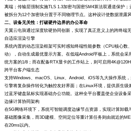
离端；传输层强制实施TLS 1.3加密与国密SM4算法双通道保
被拆分为12个加密块分置于不同物理节点。这种设计使数据泄露风险
二、设备无关性：打破硬件边界的办公革命
天翼
云电脑
通过深度软硬协同创新，实现了真正意义上的跨终端无
自适应渲染引擎
系统内置的动态渲染框架可实时感知终端性能参数（CPU核心数
动），自动生成最优显示方案。在低端Android平板上，系统
统方案的1/8；而在配备RTX显卡的工作站上，则可启用4K@12
跨平台客户端生态
支持Windows、macOS、Linux、Android、iOS等九
引擎将复杂操作转化为触控友好界面；在Linux环境，提供原生级兼容
过蓝牙键盘鼠标实现基础办公功能。这种全平台覆盖使企业设备采
边缘计算协同架构
在5G网络环境下，系统可智能调度边缘节点资源，实现计算卸载
基础图像采集，而3D建模、空间定位等重计算任务则由就近的ME
在20ms以内。